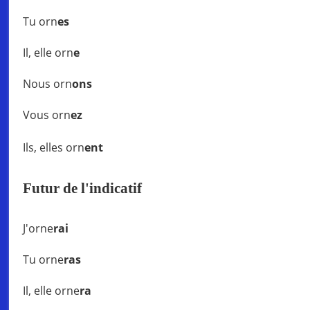
Tu orn
es
Il, elle orn
e
Nous orn
ons
Vous orn
ez
Ils, elles orn
ent
Futur de l'indicatif
J'orne
rai
Tu orne
ras
Il, elle orne
ra