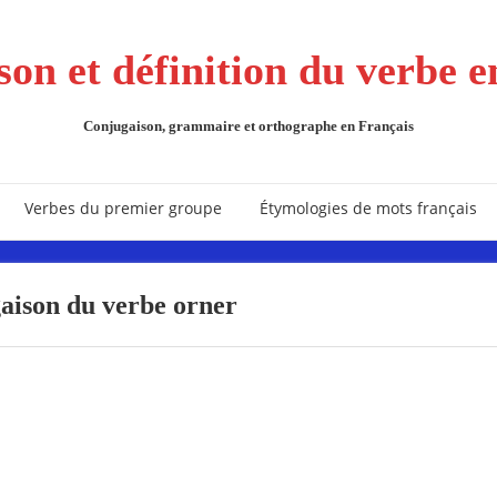
on et définition du verbe e
Conjugaison, grammaire et orthographe en Français
Verbes du premier groupe
Étymologies de mots français
aison du verbe orner