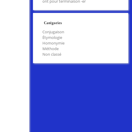
ont pour terminaison -er
Catégories
Conjugaison
Étymologie
Homonymie
Méthode
Non classé