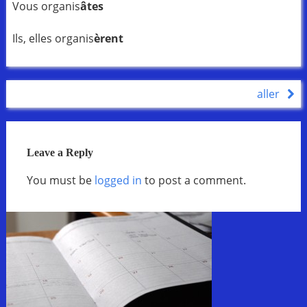
Vous organis
âtes
Ils, elles organis
èrent
aller
Leave a Reply
You must be
logged in
to post a comment.