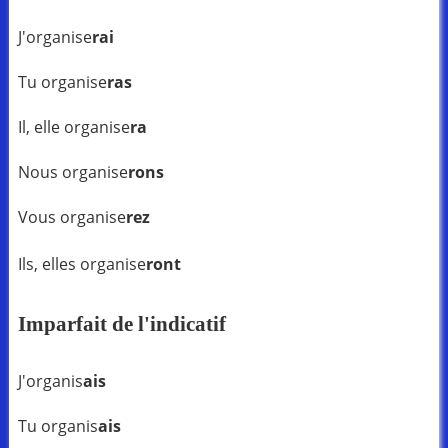
J'organise
rai
Tu organise
ras
Il, elle organise
ra
Nous organise
rons
Vous organise
rez
Ils, elles organise
ront
Imparfait de l'indicatif
J'organis
ais
Tu organis
ais