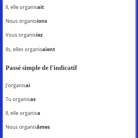
Il, elle organis
ait
Nous organis
ions
Vous organis
iez
Ils, elles organis
aient
Passé simple de l'indicatif
J'organis
ai
Tu organis
as
Il, elle organis
a
Nous organis
âmes