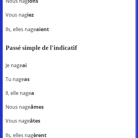
Nous nag
ions
Vous nag
iez
Ils, elles nage
aient
Passé simple de l'indicatif
Je nage
ai
Tu nage
as
Il, elle nage
a
Nous nage
âmes
Vous nage
âtes
Ils, elles nag
èrent