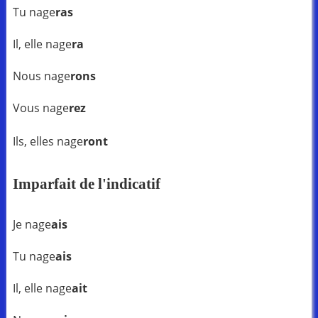
Tu nage
ras
Il, elle nage
ra
Nous nage
rons
Vous nage
rez
Ils, elles nage
ront
Imparfait de l'indicatif
Je nage
ais
Tu nage
ais
Il, elle nage
ait