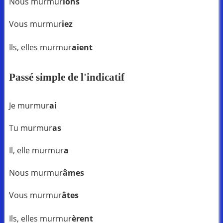
Nous murmur
ions
Vous murmur
iez
Ils, elles murmur
aient
Passé simple de l'indicatif
Je murmur
ai
Tu murmur
as
Il, elle murmur
a
Nous murmur
âmes
Vous murmur
âtes
Ils, elles murmur
èrent