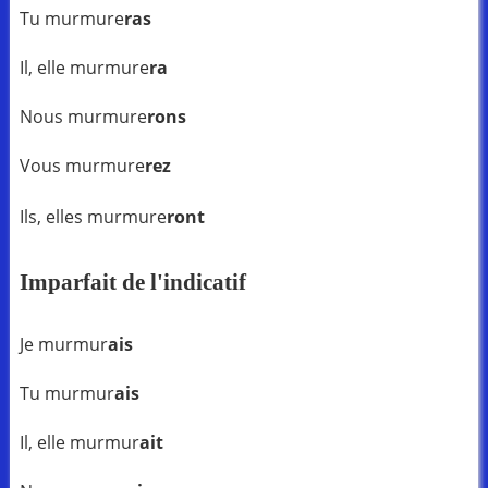
Tu murmure
ras
Il, elle murmure
ra
Nous murmure
rons
Vous murmure
rez
Ils, elles murmure
ront
Imparfait de l'indicatif
Je murmur
ais
Tu murmur
ais
Il, elle murmur
ait