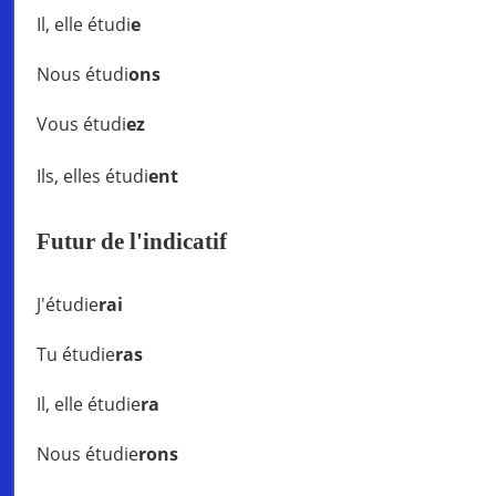
Il, elle étudi
e
Nous étudi
ons
Vous étudi
ez
Ils, elles étudi
ent
Futur de l'indicatif
J'étudie
rai
Tu étudie
ras
Il, elle étudie
ra
Nous étudie
rons