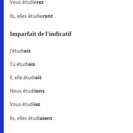
Vous étudie
rez
Ils, elles étudie
ront
Imparfait de l'indicatif
J'étudi
ais
Tu étudi
ais
Il, elle étudi
ait
Nous étudi
ions
Vous étudi
iez
Ils, elles étudi
aient