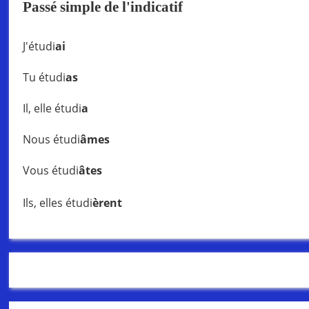
Passé simple de l'indicatif
J'étudi
ai
Tu étudi
as
Il, elle étudi
a
Nous étudi
âmes
Vous étudi
âtes
Ils, elles étudi
èrent