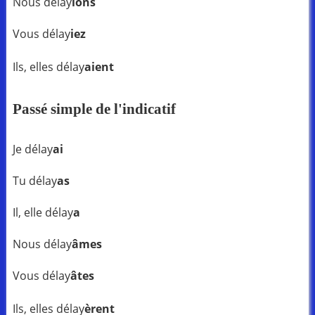
Nous délay
ions
Vous délay
iez
Ils, elles délay
aient
Passé simple de l'indicatif
Je délay
ai
Tu délay
as
Il, elle délay
a
Nous délay
âmes
Vous délay
âtes
Ils, elles délay
èrent