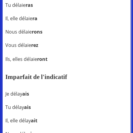
Tu délaie
ras
Il, elle délaie
ra
Nous délaie
rons
Vous délaie
rez
Ils, elles délaie
ront
Imparfait de l'indicatif
Je délay
ais
Tu délay
ais
Il, elle délay
ait